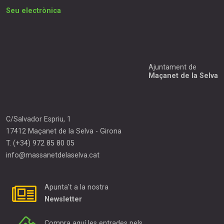
Seu electrònica
Ajuntament de
Maçanet de la Selva
C/Salvador Espriu, 1
17412
Maçanet de la Selva
-
Girona
T.
(+34) 972 85 80 05
info@massanetdelaselva.cat
Apunta't a la nostra
Newsletter
Compra aquí les entrades pels